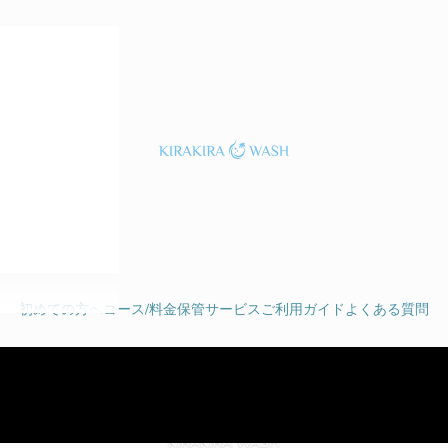
布団クリーニング専門
初めての方へ
コース/料金
保管サービス
ご利用ガイド
よくある質問
＜ご注文はコチラ＞
KIRAKIRA WASH