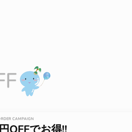
FF
ORDER CAMPAIGN
円OFFでお得!!