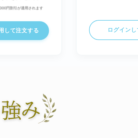
000円割引が適用されます
ログインし
用して注文する